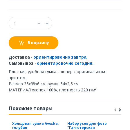
В корзину
Доставка
-
ориентировочно завтра.
Самовывоз
-
ориентировочно сегодня.
Плотная, удобная сумка - шопер с оригинальным
принтом.
Размер 35х38х6 см, ручки: 54х2,5 см
МАТЕРИАЛ хлопок 100%, плотность 220 г/м²
Похожие товары
Холщовая сумка Avoska,
Набор усов для фото
Хол
голубая
"Гангстерская
акв