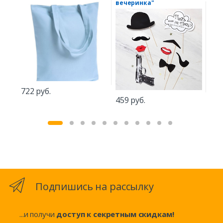
вечеринка"
722 руб.
74
459 руб.
Подпишись на рассылку
...и получи
доступ к секретным скидкам!