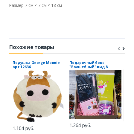
Размер 7 см × 7 см × 18 см
Похожие товары
Подушка George Moonie
Подарочный бокс
Пол
арт 12636
"Волшебный" вид 8
муж
1.264 руб.
689
1.104 руб.