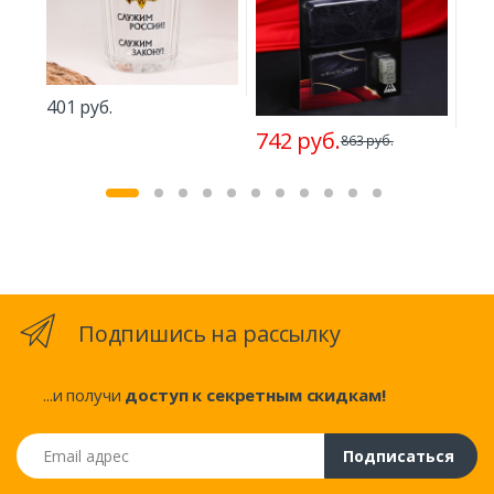
401 руб.
742 руб.
2.3
863 руб.
Подпишись на рассылку
...и получи
доступ к секретным скидкам!
Email адрес
Подписаться