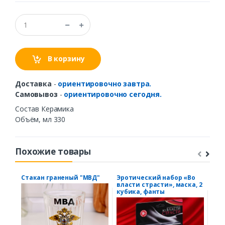
В корзину
Доставка
-
ориентировочно завтра.
Самовывоз
-
ориентировочно сегодня.
Состав Керамика
Объём, мл 330
Похожие товары
Стакан граненый "МВД"
Эротический набор «Во
Еже
власти страсти», маска, 2
гра
кубика, фанты
нед