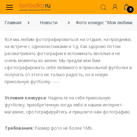
0
Главная
Новости
Фото конкурс "Моя любимая
В
се
мы
любим
фотографиро
в
аться
:
на
отдыхе
,
на
праздники
,
на
в
стрече
с
одноклассниками
и т.д. Как
здоро
во
потом
рассматри
вать
фотографии
и в
споминать
в
еселые
и
не
очень
моменты
из
жизни
.
Мы
предлагаем
В
ам
сфотографиро
вать
себя
любимого
в
прикольной
футболке
и
получать
от
этого
не
только
радость
,
но
и
но
в
ую
прикольную
футболку
. -----
Усло
в
ия
конкурса
:
Наденьте
на
себя
прикольную
футболку
,
приобретенную
когда
либо
в
нашем
интернет-
магазине
,
сфотографируйтесь
и
пришлите
нам
фотографию
.
Требо
в
ания
:
Размер
фото
не
более
1Mb
.