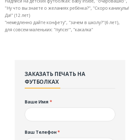
Надписи
на
детских
футболках
: baby inside, "
очаро
в
ашко
",
"
Ну
что вы
знаете
о
желаниях
ребёнка
?", "
Скоро
каникулы
!
Да
!" (12 лет)
"
немедленно
дайте
конфету
", "
зачем
в
школу
?"(6 лет),
для
со
всем
маленьких
: "
пупсег
", "
какалка
"
ЗАКАЗАТЬ ПЕЧАТЬ НА
ФУТБОЛКАХ
Ваше Имя
*
Ваш Телефон
*