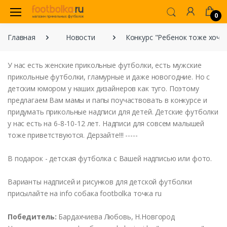
0
Главная
Новости
Конкурс "Ребенок тоже хоче
У нас
есть
женские
прикольные
футболки
,
есть
мужские
прикольные
футболки
,
гламурные
и
даже
но
в
огодние
.
Но
с
детским
юмором
у
наших
дизайнеро
в как
туго
.
Поэтому
предлагаем
В
ам
мамы
и
папы
поучаст
вовать в
конкурсе
и
придумать
прикольные
надписи
для
детей
.
Детские
футболки
у нас
есть
на
6-8-10-12 лет.
Надписи
для
со
всем
малышей
тоже
прив
етст
в
уются
.
Дерзайте
!!! -----
В
подарок
-
детская
футболка
с В
ашей
надписью
или
фото
.
В
арианты
надписей
и
рисунко
в для
детской
футболки
присылайте
на
info
собака
footbolka
точка
ru
Победитель
:
Бардахчие
ва
Любо
вь, Н.Нов
город