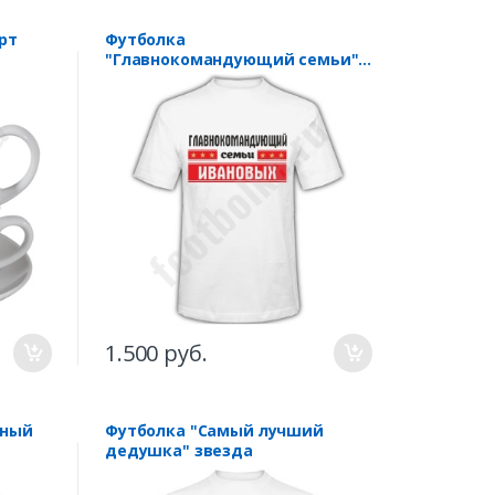
рт
Футболка
"Главнокомандующий семьи" /
Ваша фамилия/
1.500 руб.
нный
Футболка "Самый лучший
дедушка" звезда