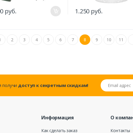
90 руб.
1.250 руб.
1
2
3
4
5
6
7
8
9
10
11
Email адрес
..и получи
доступ к секретным скидкам!
Информация
О компа
Как сделать заказ
Контакты