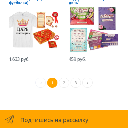
футболка)
день"
1.633 руб.
459 руб.
‹
1
2
3
›
Подпишись на рассылку