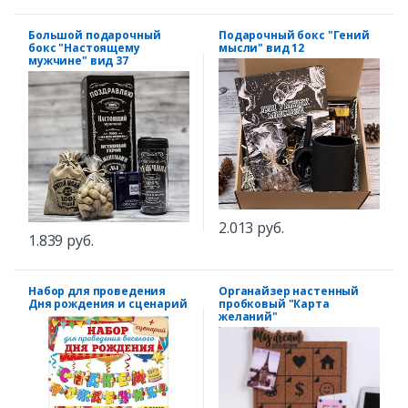
Большой подарочный
Подарочный бокс "Гений
бокс "Настоящему
мысли" вид 12
мужчине" вид 37
2.013 руб.
1.839 руб.
Набор для проведения
Органайзер настенный
Дня рождения и сценарий
пробковый "Карта
желаний"