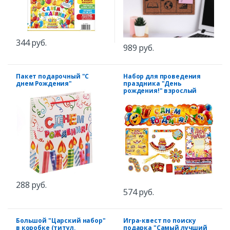
344 руб.
989 руб.
Пакет подарочный "С
Набор для проведения
днем Рождения"
праздника "День
рождения!" взрослый
288 руб.
574 руб.
Большой "Царский набор"
Игра-квест по поиску
в коробке (титул,
подарка "Самый лучший