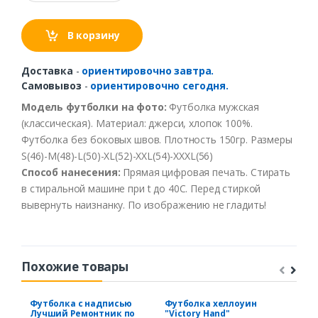
В корзину
Доставка
-
ориентировочно завтра.
Самовывоз
-
ориентировочно сегодня.
Модель футболки на фото:
Футболка мужская
(классическая). Материал: джерси, хлопок 100%.
Футболка без боковых швов. Плотность 150гр. Размеры
S(46)-M(48)-L(50)-XL(52)-XXL(54)-XXXL(56)
Способ
нанесения
:
Прямая цифровая печать.
Стирать
в
стиральной
машине
при t
до
40С
.
Перед
стиркой
вывернуть
наизнанку
.
По
изображению
не
гладить
!
Похожие товары
Футболка с надписью
Футболка хеллоуин
Фут
Лучший Ремонтник по
"Victory Hand"
Тяж