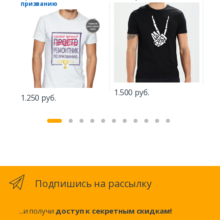
призванию
пот
1.500 руб.
1.250 руб.
1.5
Подпишись на рассылку
...и получи
доступ к секретным скидкам!