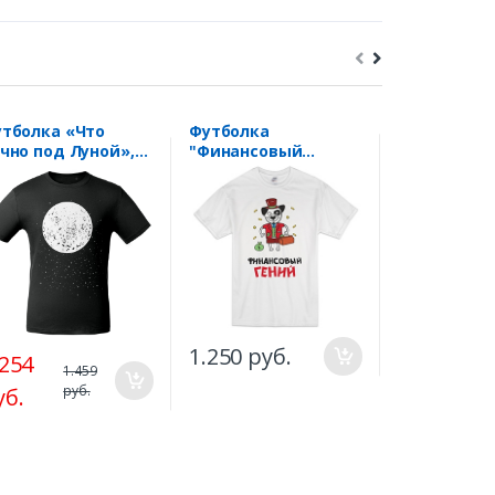
тболка «Что
Футболка
Футболка "
чно под Луной»,
"Финансовый
рная
гений"
1.250 руб
1.250 руб.
.254
1.459
руб.
уб.