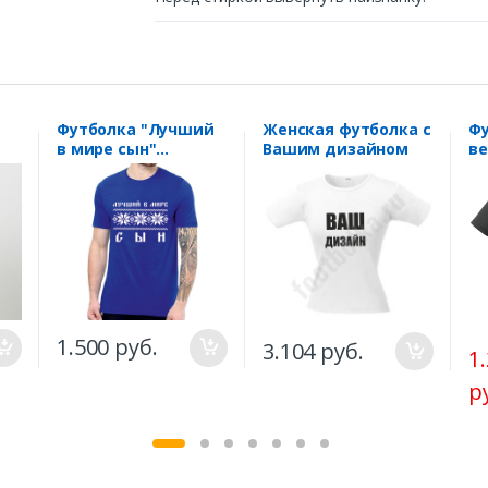
Футболка "Лучший
Женская футболка с
Фу
в мире сын"
Вашим дизайном
ве
ге
скандинавия
че
ан
1.500 руб.
3.104 руб.
1
р