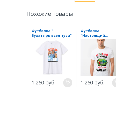
Похожие товары
Футболка "
Футболка
Бухатырь всея туси"
"Настоящий
мужчина на доро
не валяется" див
1.250 руб.
1.250 руб.