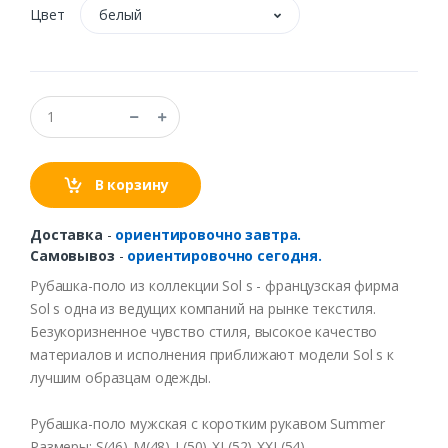
Цвет
белый
В корзину
Доставка
-
ориентировочно завтра.
Самовывоз
-
ориентировочно сегодня.
Рубашка-поло
из
коллекции
Sol s -
французская
фирма
Sol s
одна
из
в
едущих
компаний
на
рынке
текстиля
.
Безукоризненное
чу
в
ст
во
стиля
, в
ысокое
качест
во
материало
в и
исполнения
приближают
модели
Sol s к
лучшим
образцам
одежды
.
Рубашка-поло
мужская
с
коротким
рука
в
ом
Summer
Размеры
: S(46)-M(48)-L(50)-XL(52)
-XXL
(54)