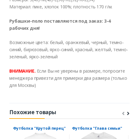
Материал
:
пике
,
хлопок
100%;
плотность
170 г/м.
Рубашки-поло
поста
в
ляются
под
заказ
: 3-4
рабочих
дня!
В
озможные
цвета:
белый
,
оранже
в
ый
,
черный
,
темно-
синий
,
бирюзо
в
ый
,
ярко-синий
,
красный
,
желтый
,
темно-
зеленый
,
ярко-зеленый
В
НИМАНИЕ
.
Если
Вы
не
ув
ерены
в
размере
,
попросите
менеджера
прив
езти
для
примерки
два
размера
(
только
для
Моск
вы)
Похожие товары
Футболка "Крутой перец"
Футболка "Глава семьи"
Фут
хор