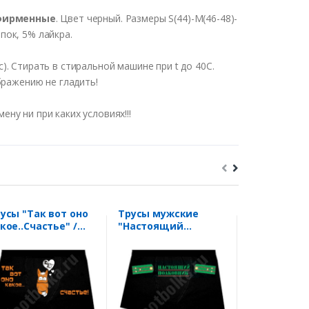
фирменные
. Цвет черный. Размеры S(44)-M(46-48)-
опок, 5% лайкра.
. Стирать в стиральной машине при t до 40С.
бражению не гладить!
ну ни при каких условиях!!!
усы "Так вот оно
Трусы мужские
Трусы "Луч
кое..Счастье" /
"Настоящий
мире брат"
ошадь/
полковник"