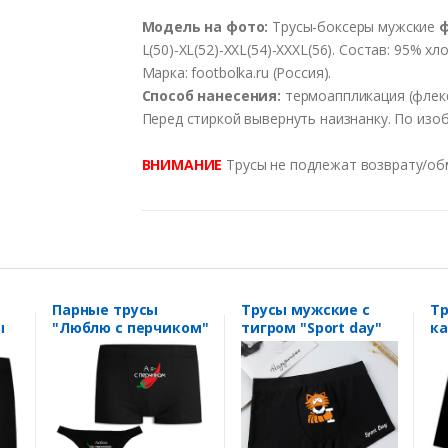
Модель на фото:
Трусы-боксеры мужские
L(50)-XL(52)-XXL(54)-XXXL(56). Состав: 95% хл
Марка: footbolka.ru (Россия).
Способ нанесения:
термоаппликация (флекс)
Перед стиркой вывернуть наизнанку. По изо
ВНИМАНИЕ
Трусы не подлежат возврату/обме
Парные трусы
Трусы мужские с
Тр
ы
"Люблю с перчиком"
тигром "Sport day"
ка
л