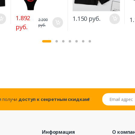
1.892
1.150 руб.
1
2.200
руб.
руб.
Email адрес
..и получи
доступ к секретным скидкам!
Информация
О компа