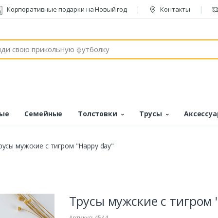
Корпоративные подарки на Новый год
Контакты
ые
Семейные
Толстовки
Трусы
Аксессу
русы мужские с тигром "Happy day"
Трусы мужские с тигром 
Артикул: 4544