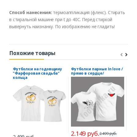
Способ нанесения:
термоаппликация (флекс). Стирать
в стиральной машине при t до 40С. Перед стиркой
вывернуть наизнанку. По изображению не гладить!
Похожие товары
Футболки на годовщину
Футболки парные In love /
Фут
"Фарфоровая свадьба"
прямо в сердце/
"То
кольца
бел
2.149 руб.
2.499 руб.