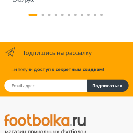
2.499 руб.
2.
Подпишись на рассылку
...и получи
доступ к секретным скидкам!
Email адрес
Подписаться