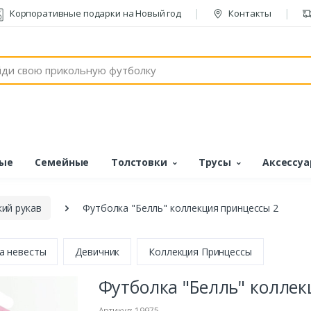
Корпоративные подарки на Новый год
Контакты
ые
Семейные
Толстовки
Трусы
Аксессу
ий рукав
Футболка "Белль" коллекция принцессы 2
а невесты
Девичник
Коллекция Принцессы
Футболка "Белль" колле
Артикул: 19975