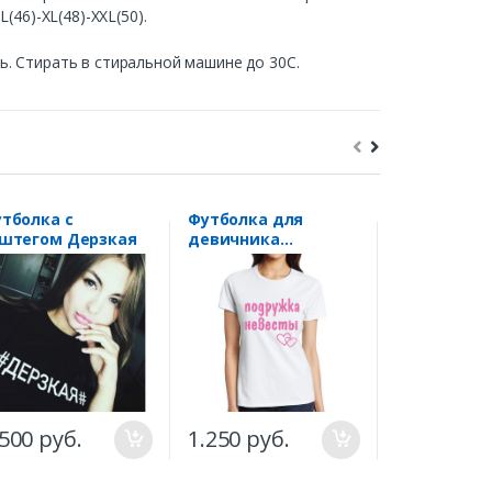
(46)-XL(48)-XXL(50).
. Стирать в стиральной машине до 30С.
тболка с
Футболка для
Футболка 
штегом Дерзкая
девичника
за Серегой
"Подружка
невесты" розовое
сердце
.500 руб.
1.250 руб.
1.290
1.
ру
руб.