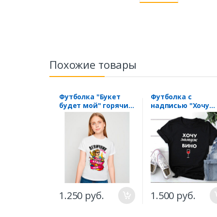
Похожие товары
Футболка "Букет
Футболка с
будет мой" горячий
надписью "Хочу
девичник
замуж вино"
1.250 руб.
1.500 руб.