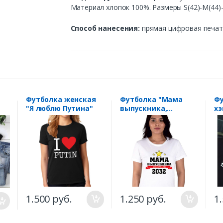
Материал хлопок 100%. Размеры S(42)-M(44)-L
Способ нанесения:
прямая цифровая печать
Футболка женская
Футболка "Мама
Фу
"Я люблю Путина"
выпускника,
хэ
звезды" ваш номер
школы и год
выпуска
1.500 руб.
1.250 руб.
1