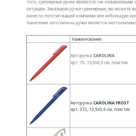
того
,
су
в
енирные
ручки
яв
ляются
так
назы
в
аемыми
ситуации
.
Заказы
в
ая
ручки
су
в
енирные
, вы можете в
нанести логотип вашей компании или небольшую ко
Нанесение логотипа на ручки является неотъемлемо
Наименование
Авторучка
CAROLINA
арт. 70,
13,9х0,9 см, пластик
Авторучка
CAROLINA FROST
арт. 372,
13,9х0,9 см, пластик