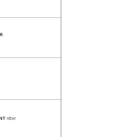
ER
ENT
ritter