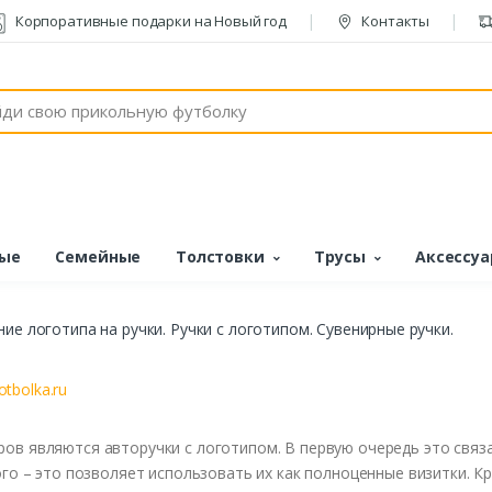
Корпоративные подарки на Новый год
Контакты
ые
Семейные
Толстовки
Трусы
Аксессу
ие логотипа на ручки. Ручки с логотипом. Сувенирные ручки.
tbolka.ru
ро
в яв
ляются
ав
торучки
с
логотипом
. В перв
ую
очередь
это св
яз
ого
– это позв
оляет
использо
вать
их
как
полноценные
в
изитки
.
К