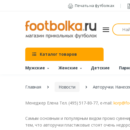
Печать на футболках
Поиск
Каталог товаров
Мужские
Женские
Детские
Парн
Главная
Новости
Авторучки. Нанесен
Менеджер
Елена
Тел. (495) 517-80-77, e-mail:
korp@foo
Самым
осно
вным и
популярным
в
идом
промо
су
в
ени
тем, что ав
торучки
пластико
в
ые
стоят
очень
недор