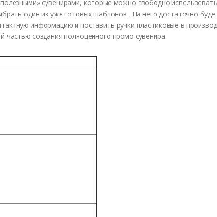
«
полезными
»
су
в
енирами
,
которые
можно
св
ободно
использо
ват
ыбрать один из уже готовых шаблонов . На него достаточно буде
нтактную информацию и поставить ручки пластиковые в производ
й частью создания полноценного промо сувенира.