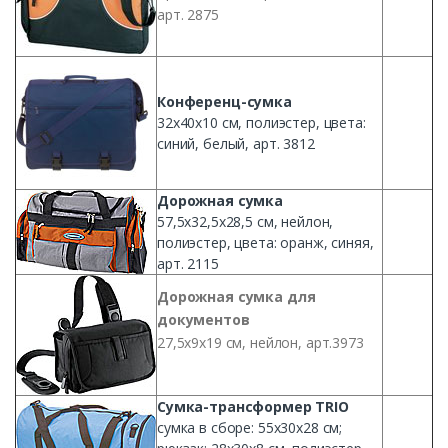
арт. 2875
Конференц-сумка
32х40х10
см
,
полиэстер
, цвета:
синий
,
белый
, арт. 3812
Дорожная
сумка
57,
5х32
,
5х28
,5
см
,
нейлон
,
полиэстер
, цвета:
оранж
,
синяя
,
арт. 2115
Дорожная
сумка
для
документов
27,
5х9х19
см
,
нейлон
, арт.3973
Сумка-трансформер
TRIO
сумка
в
сборе
:
55х30х28
см
;