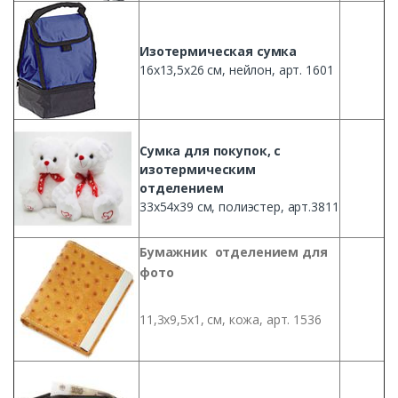
Изотермическая
сумка
16х13
,
5х26
см
,
нейлон
, арт. 1601
Сумка
для
покупок
, с
изотермическим
отделением
33х54х39
см
,
полиэстер
, арт.3811
Бумажник
отделением
для
фото
11,
3х9
,
5х1
,
см
,
кожа
, арт. 1536