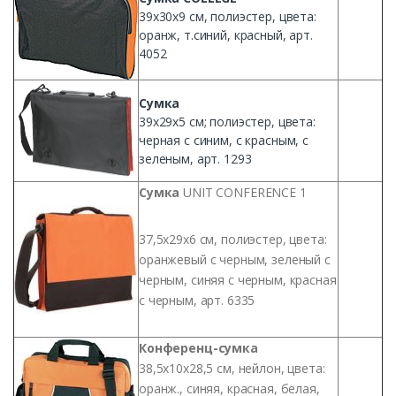
39х30х9
см
,
полиэстер
, цвета:
оранж
, т.синий,
красный
, арт.
4052
Сумка
39х29х5
см
;
полиэстер
, цвета:
черная
с
синим
, с
красным
, с
зеленым
, арт. 1293
Сумка
UNIT CONFERENCE 1
37,
5х29х6
см
,
полиэстер
, цвета:
оранжевый с
черным
,
зеленый
с
черным
,
синяя
с
черным
,
красная
с
черным
, арт. 6335
Конференц-сумка
38,
5х10х28
,5
см
,
нейлон
, цвета:
оранж.,
синяя
,
красная
,
белая
,