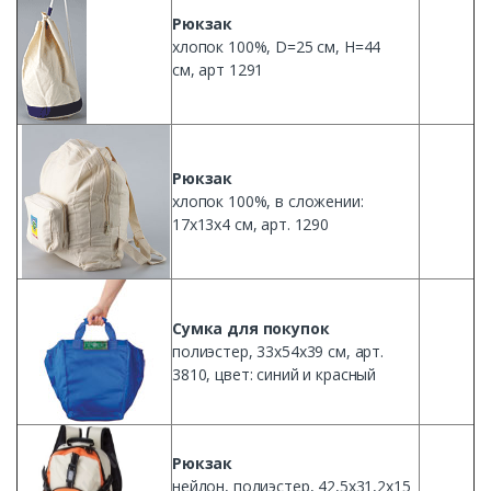
Рюкзак
хлопок
100%, D=25
см
, H=44
см
, арт 1291
Рюкзак
хлопок
100%, в
сложении
:
17х13х4
см
, арт. 1290
Сумка
для
покупок
полиэстер
,
33х54х39
см
, арт.
3810, цвет:
синий
и
красный
Рюкзак
нейлон
,
полиэстер
, 42,
5х31
,
2х15