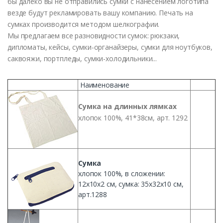
бы
далеко
вы
не
отправились
сумки
с
нанесением
логотипа
везде
будут
рекламировать вашу
компанию
.
Печать
на
сумках
производится
методом
шелкографии
.
Мы
предлагаем
все разновидности
сумок
:
рюкзаки
,
дипломаты
,
кейсы
,
сумки
-органайзеры,
сумки
для ноутбуков,
саквояжи,
портпледы
, сумки-холодильники...
Наименование
Сумка
на
длинных
лямках
хлопок
100%, 41*
38см
, арт. 1292
Сумка
хлопок
100%, в
сложении
:
12х10х2
см
,
сумка
:
35х32х10
см
,
арт.1288