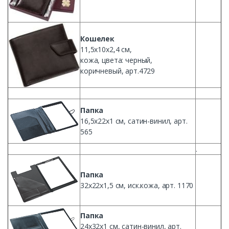
Кошелек
11,
5х10х2
,4
см
,
кожа
, цвета:
черный
,
коричневый, арт.4729
Папка
16,
5x22x1
см
, сатин-винил, арт.
565
.
Папка
32х22х1
,5
см
, иск.кожа, арт. 1170
Папка
24x32x1
см
, сатин-винил, арт.