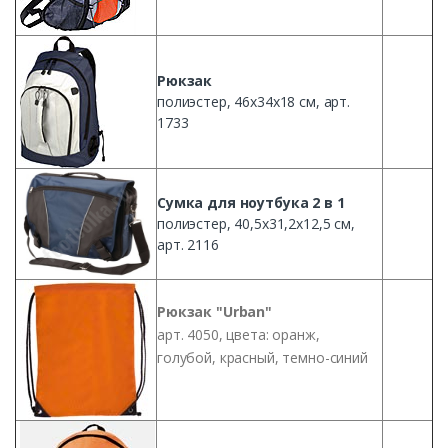
Рюкзак
полиэстер
,
46х34х18
см
, арт.
1733
Сумка
для
ноутбука
2 в 1
полиэстер
, 40,
5х31
,
2х12
,5
см
,
арт. 2116
Рюкзак
"Urban"
арт. 4050, цвета:
оранж
,
голубой
,
красный
,
темно-синий