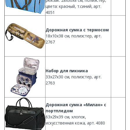
рюкзак
:
28х30х8
см
,
полиэстер
,
цвета:
красный
, т.синий, арт.
4051
Дорожная
сумка
с
термосом
18х10х38
см
,
полиэстер
, арт.
2767
Набор
для
пикника
33х27х30
см
,
полиэстер
, арт.
2763
Дорожная
сумка
«
Милан
» с
портпледом
63х29х39
см
,
хлопок
,
искусственная
кожа
, арт. 4080