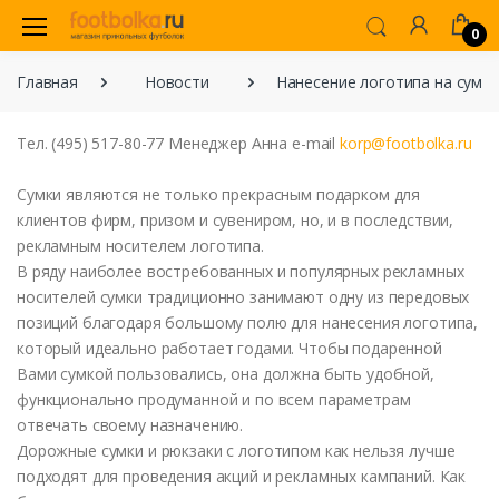
0
Главная
Новости
Нанесение логотипа на сумки
Тел. (495) 517-80-77
Менеджер
Анна
e-mail
korp@footbolka.ru
Сумки
являются
не
только
прекрасным
подарком
для
клиентов
фирм
,
призом
и сувениром,
но
, и в последствии,
рекламным
носителем
логотипа
.
В
ряду
наиболее
востребованных и
популярных
рекламных
носителей
сумки
традиционно
занимают
одну
из
передовых
позиций
благодаря
большому
полю
для
нанесения
логотипа
,
который
идеально
работает
годами
.
Чтобы
подаренной
Вами
сумкой
пользовались, она
должна
быть
удобной
,
функционально
продуманной
и
по
всем
параметрам
отвечать своему
назначению
.
Дорожные
сумки
и
рюкзаки
с
логотипом
как
нельзя
лучше
подходят
для проведения
акций
и
рекламных
кампаний
. Как