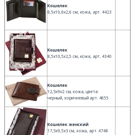
Кошелек
8,
5х10
,
6х2
,6
см
,
кожа
, арт. 4423
Кошелек
8,5
х10
,
5х2
,5
см
,
кожа
, арт. 4340
Кошелек
12,
5х9х2
см
,
кожа
, цвета:
черный
, коричневый арт. 4655
Кошелек
женский
17,
5х9
,
5х3
см
,
кожа
, арт. 4748