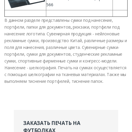
566
В
данном
разделе
представлены
сумки
под
нанесение
,
портфели
,
папки
для документов
,
рюкзаки
,
портфели
под
нанесение
логотипа
. Сувенирная
продукция
- нейлоновые
рекламные
сумки
, производство
Китай
,
различные
размеры
и
поля
для
нанесения
,
различные
цвета. Сувенирные
сумки-
портфели
,
сумки
для документов,
студенческие
рекламные
сумки
, спортивные
фирменные
сумки
и
конгресс-модели
.
Нанесение
-
шелкография
.
Печать
на
сумках
осуществляется
с
помощью
шелкографии
на
тканевых
материалах
.
Также
мы
выполняем
тиснение
портфелей
,
тиснение
папок
.
ЗАКАЗАТЬ ПЕЧАТЬ НА
ФУТБОЛКАХ