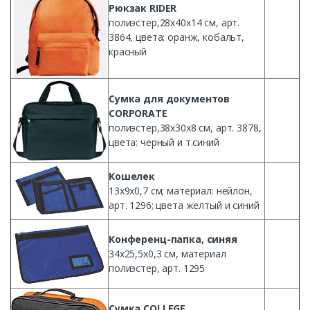
Рюкзак
RIDER
полиэстер
,
28x40x14
см
, арт.
3864, цвета:
оранж
,
кобальт
,
красный
Сумка
для документов
CORPORATE
полиэстер
,
38x30x8
см
, арт. 3878,
цвета:
черный
и т.синий
Кошелек
13х9х0
,7
см
;
материал
:
нейлон
,
арт. 1296; цвета
желтый
и
синий
Конференц-папка
,
синяя
34х25
,
5х0
,3
см
,
материал
полиэстер
, арт. 1295
Сумка
COLLEGE