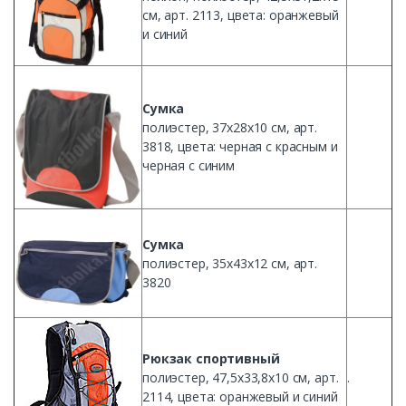
см
, арт. 2113, цвета: оранжевый
и
синий
Сумка
полиэстер
,
37х28х10
см
, арт.
3818, цвета:
черная
с
красным
и
черная
с
синим
Сумка
полиэстер
,
35х43х12
см
, арт.
3820
Рюкзак
спортивный
полиэстер
, 47,
5х33
,
8х10
см
, арт.
.
2114, цвета: оранжевый и
синий