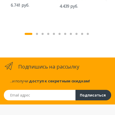
6.741 руб.
4.439 руб.
5.7
Подпишись на рассылку
...и получи
доступ к секретным скидкам!
Email адрес
Подписаться