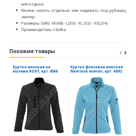
или отдыха.
Можно носить отдельно или надевать под рубашку,
свитер.
Размеры: S(46) -M (48) - L(50) - XL (52) - XXL(54)
Производитель: t-bolka
Похожие товары
Куртка женская на
Куртка флисовая женская
Вет
молнии ROXY, арт.4368
New look women, арт. 6092
MIST