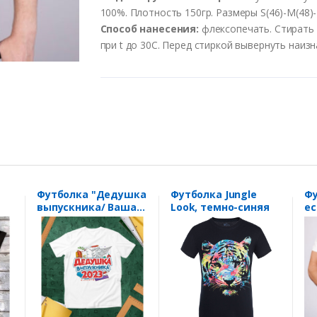
100%. Плотность 150гр. Размеры S(46)-M(48)-L
Способ нанесения:
флексопечать. Стирать
при t до 30С. Перед стиркой вывернуть наиз
Футболка "Дедушка
Футболка Jungle
Фу
выпускника/ Ваша
Look, темно-синяя
ес
дата/" голубь