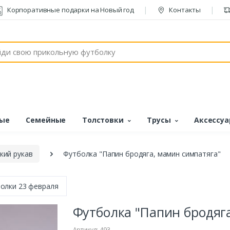
Корпоративные подарки на Новый год
Контакты
ые
Семейные
Толстовки
Трусы
Аксессу
кий рукав
Футболка "Папин бродяга, мамин симпатяга"
олки 23 февраля
Футболка "Папин бродяг
Артикул: 493