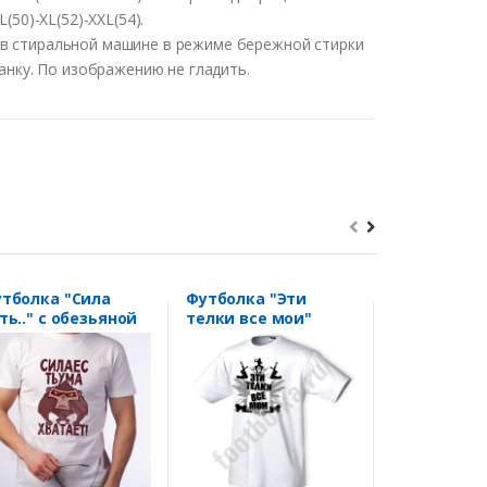
(50)-XL(52)-XXL(54).
 в стиральной машине в режиме бережной стирки
нанку. По изображению не гладить.
тболка "Сила
Футболка "Эти
Футболка н
ть.." с обезьяной
телки все мои"
февраля "
защитник"