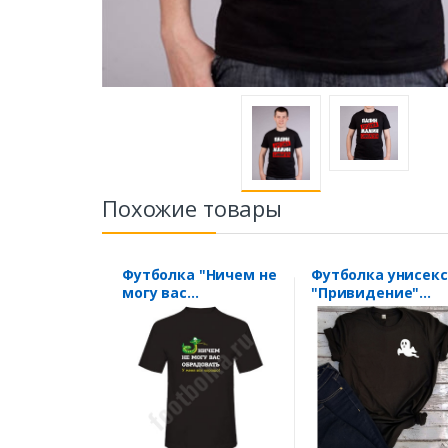
Похожие товары
Футболка "Ничем не
Футболка унисекс
могу вас
"Привидение"
обрадовать"
хэллоуин